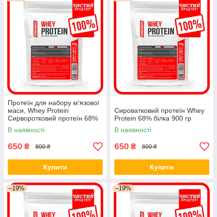
Протеїн для набору м'язової
маси, Whey Protein
Сироватковий протеїн Whey
Сирворотковий протеїн 68%
Protein 68% білка 900 гр
протеїн 900гг
В наявності
В наявності
650
650
₴
₴
800 ₴
800 ₴
Купити
Купити
–19%
–19%