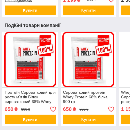
₴
1 400 ₴
1 500 ₴/упаковка
Купити
Купити
Подібні товари компанії
Протеїн Сироватковий для
Сироватковий протеїн
Whey
росту м'язів Білок
Whey Protein 68% білка
Сиро
сироватковий 68% Whey
900 гр
рост
Protein 900гр
650
650
1 1
₴
₴
800 ₴
800 ₴
Купити
Купити