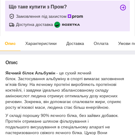
Що таке купити з Пром?
Замовлення під захистом
Доступна доставка
Опис
Характеристики
Доставка
Оплата
Умови п
Опис
Яєчний білок Альбумін
- це сухий яєчний
білок.
Застосування альбуміну в спорті вимагає заповнення
м’язів білку. На яєчному протеїні виробляють протеїнові
коктейлі, і завдяки ідеально збалансованому складу
амінокислот людина отримує оптимальну дозу корисних
речовин. Зокрема, він допомагає спалювати жири, сприяє
росту м'язової маси, людина стає більш енергійною.
У складі порошку 90% яєчного білка, без зайвих добавок.
Протеїн
отримане шляхом фільтрування і
подальшого висушування в спеціальному апараті не
пастеризованого свіжого яєчного білка.
Цукор Вони