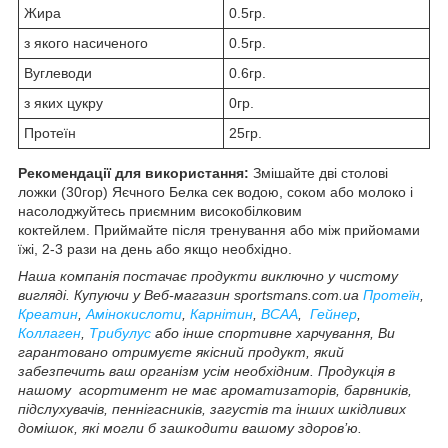
Жира
0.5гр.
з якого насиченого
0.5гр.
Вуглеводи
0.6гр.
з яких цукру
0гр.
Протеїн
25гр.
Рекомендації для використання:
Змішайте дві столові
ложки (30гор) Яєчного Белка сек водою, соком або молоко і
насолоджуйтесь приємним високобілковим
коктейлем. Приймайте після тренування або між прийомами
їжі, 2-3 рази на день або якщо необхідно.
Наша компанія постачає продукти виключно у чистому
вигляді. Купуючи у Веб-магазин sportsmans.com.ua
Протеїн
,
Креатин
,
Амінокислоти
,
Карнітин
,
BCAA
,
Гейнер
,
Коллаген
,
Трибулус
або інше спортивне харчування, Ви
гарантовано отримуєте якісний продукт, який
забезпечить ваш організм усім необхідним. Продукція в
нашому асортимент не має ароматизаторів, барвників,
підслухувачів, пеннігасників, загустів та інших шкідливих
домішок, які могли б зашкодити вашому здоров’ю.