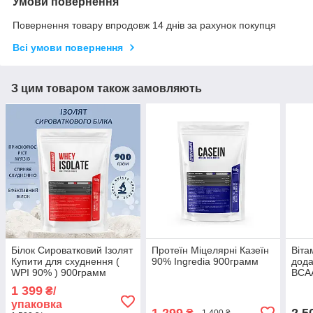
Умови повернення
Повернення товару впродовж 14 днів за рахунок покупця
Всі умови повернення
З цим товаром також замовляють
Білок Сироватковий Ізолят
Протеїн Міцелярні Казеїн
Віта
Купити для схуднення (
90% Ingredia 900грамм
дода
WPI 90% ) 900грамм
BCA
1 399
₴/
упаковка
1 299
2 5