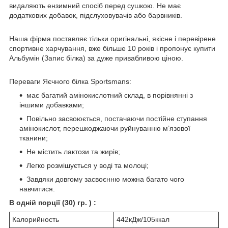
видаляють ензимний спосіб перед сушкою.
Не має
додаткових добавок, підслуховувачів або барвників.
Наша фірма поставляє тільки оригінальні, якісне і перевірене
спортивне харчування, вже більше 10 років і пропонує купити
Альбумін (Запис білка) за дуже привабливою ціною.
Переваги Яєчного білка Sportsmans:
має багатий амінокислотний склад, в порівнянні з
іншими добавками;
Повільно засвоюється, постачаючи постійне ступання
амінокислот, перешкоджаючи руйнуванню м’язової
тканини;
Не містить лактози та жирів;
Легко розмішується у воді та молоці;
Завдяки довгому засвоєнню можна багато чого
навчитися.
В одній порції (30) гр. ) :
Калорийность
442кДж/105ккал