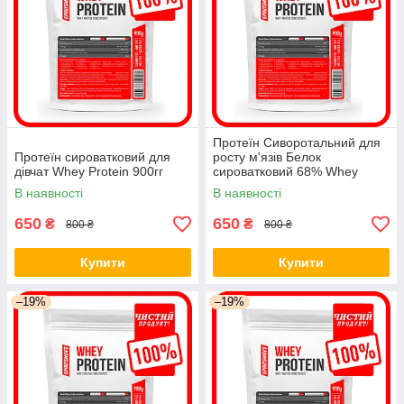
Протеїн Сиворотальний для
Протеїн сироватковий для
росту м'язів Белок
дівчат Whey Protein 900гг
сироватковий 68% Whey
Protein 900гор
В наявності
В наявності
650
650
₴
₴
800 ₴
800 ₴
Купити
Купити
–19%
–19%