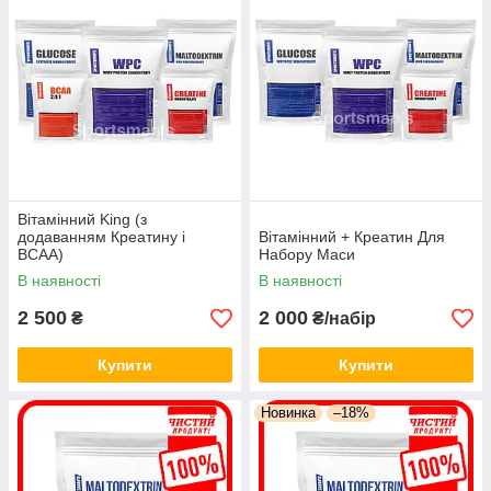
Вітамінний King (з
додаванням Креатину і
Вітамінний + Креатин Для
BCAA)
Набору Маси
В наявності
В наявності
2 500
2 000
₴
₴/набір
Купити
Купити
Новинка
–18%