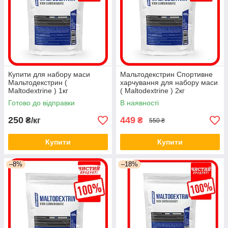
Купити для набору маси
Мальтодекстрин Спортивне
Мальтодекстрин (
харчування для набору маси
Maltodextrine ) 1кг
( Maltodextrine ) 2кг
Готово до відправки
В наявності
250
449
₴/кг
₴
550 ₴
Купити
Купити
–8%
–18%