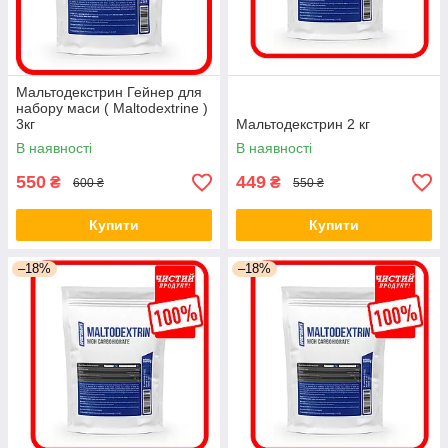
Мальтодекстрин Гейнер для
набору маси ( Maltodextrine )
3кг
Мальтодекстрин 2 кг
В наявності
В наявності
550
449
₴
₴
600 ₴
550 ₴
Купити
Купити
–18%
–18%