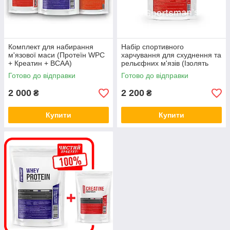
Комплект для набирання
Набір спортивного
м'язової маси (Протеїн WPC
харчування для схуднення та
+ Креатин + BCAA)
рельєфних м'язів (Ізолять
Протеїн WPI + BCAA 4:1:1 +
Готово до відправки
Готово до відправки
L-Карнітин)
2 000
2 200
₴
₴
Купити
Купити