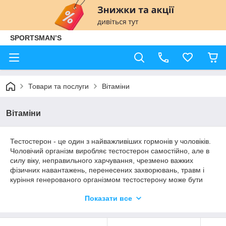
SPORTSMAN’S
Товари та послуги
Вітаміни
Вітаміни
Тестостерон - це один з найважливіших гормонів у чоловіків.
Чоловічий організм виробляє тестостерон самостійно, але в
силу віку, неправильного харчування, чрезмено важких
фізичних навантажень, перенесених захворювань, травм і
куріння генерованого організмом тестостерону може бути
недостатньо. У цьому разі організму потрібна допомога з
Показати все
зовнішніх джерел. Найбільш відомим засобом для
підвищення рівня тестостерону: Tribulus terrestris.