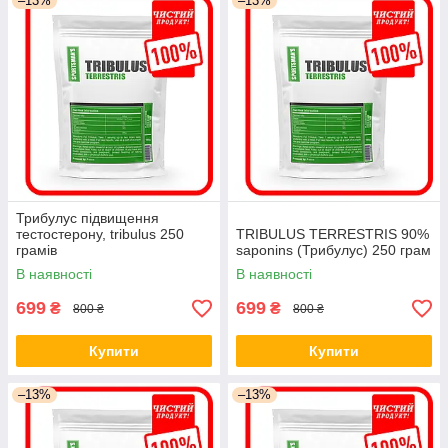
–13%
–13%
Трибулус підвищення
тестостерону, tribulus 250
TRIBULUS TERRESTRIS 90%
грамів
saponins (Трибулус) 250 грам
В наявності
В наявності
699
699
₴
₴
800 ₴
800 ₴
Купити
Купити
–13%
–13%