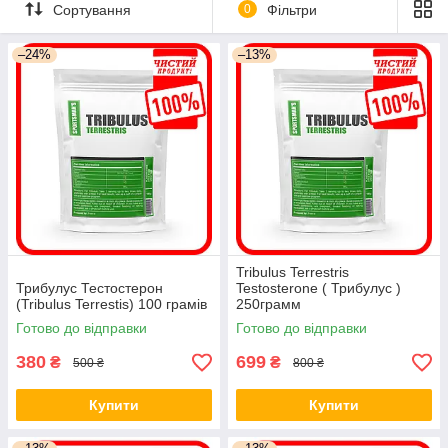
Сортування
0
Фільтри
–24%
–13%
Tribulus Terrestris
Трибулус Тестостерон
Testosterone ( Трибулус )
(Tribulus Terrestis) 100 грамів
250грамм
Готово до відправки
Готово до відправки
380
699
₴
₴
500 ₴
800 ₴
Купити
Купити