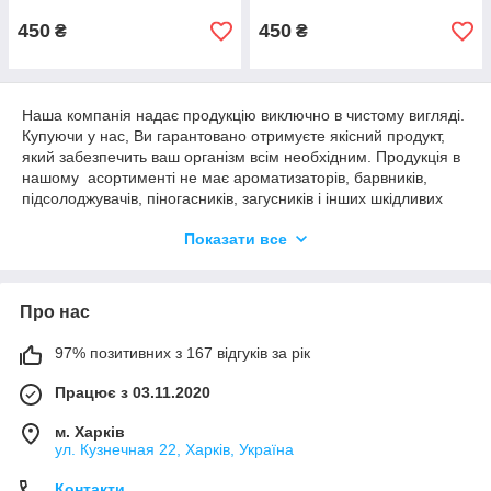
450
450
₴
₴
Наша компанія надає продукцію виключно в чистому вигляді.
Купуючи у нас, Ви гарантовано отримуєте якісний продукт,
який забезпечить ваш організм всім необхідним. Продукція в
нашому асортименті не має ароматизаторів, барвників,
підсолоджувачів, піногасників, загусників і інших шкідливих
домішок, які могли б зашкодити вашому здоров'ю.
Показати все
Трибулус террестрис (Tribulus Terrestris) — підвищує
тестостерон рослина, що застосовується для підвищення
рівня власного тестостерону в організмі спортсмена.
Про нас
Спортивна добавка трибулус є ефективної для набору
м'язової маси, так як активізує вироблення основного
чоловічого гормону, що, в свою чергу, інтенсифікує анаболічні
97% позитивних з 167 відгуків за рік
процеси в організмі спортсмена.
Працює з 03.11.2020
Tribulus призначений для посилення лібідо і поліпшення
потенції, також його застосовують для зниження безпліддя у
м. Харків
чоловіків. Трибулус широко використовується в східній
ул. Кузнечная 22, Харків, Україна
медицині в якості ефективного засобу відновлення
нормальної роботи нирок і серцево-судинної системи.
Контакти