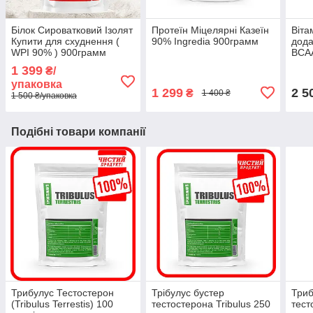
Білок Сироватковий Ізолят
Протеїн Міцелярні Казеїн
Віта
Купити для схуднення (
90% Ingredia 900грамм
дода
WPI 90% ) 900грамм
BCA
1 399
₴/
упаковка
1 299
2 5
₴
1 400 ₴
1 500 ₴/упаковка
Подібні товари компанії
Трибулус Тестостерон
Трібулус бустер
Триб
(Tribulus Terrestis) 100
тестостерона Tribulus 250
тест