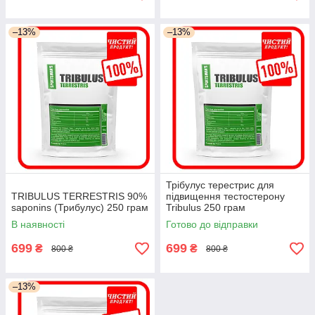
–13%
–13%
Трібулус терестрис для
TRIBULUS TERRESTRIS 90%
підвищення тестостерону
saponins (Трибулус) 250 грам
Tribulus 250 грам
В наявності
Готово до відправки
699
699
₴
₴
800 ₴
800 ₴
–13%