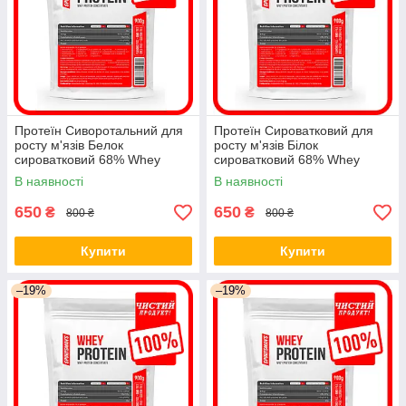
Протеїн Сиворотальний для
Протеїн Сироватковий для
росту м'язів Белок
росту м'язів Білок
сироватковий 68% Whey
сироватковий 68% Whey
Protein 900гор
Protein 900гр
В наявності
В наявності
650
650
₴
₴
800 ₴
800 ₴
Купити
Купити
–19%
–19%