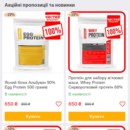
Акційні пропозиції та новинки
–19%
–19%
Протеїн для набору м'язової
Ясний білок Альбумін 90%
маси, Whey Protein
Egg Protein 500 грамів
Сирворотковий протеїн 68%
протеїн 900гг
В наявності
В наявності
650
650
₴
₴
800 ₴
800 ₴
Купити
Купити
–19%
–19%