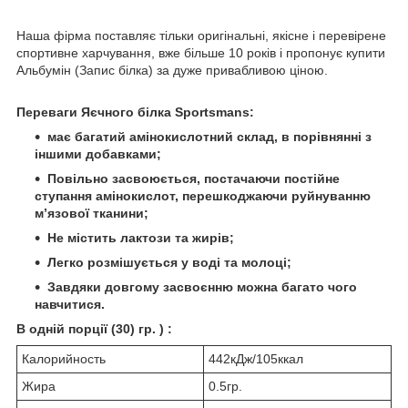
Наша фірма поставляє тільки оригінальні, якісне і перевірене
спортивне харчування, вже більше 10 років і пропонує купити
Альбумін (Запис білка) за дуже привабливою ціною.
Переваги Яєчного білка Sportsmans:
має багатий амінокислотний склад, в порівнянні з
іншими добавками;
Повільно засвоюється, постачаючи постійне
ступання амінокислот, перешкоджаючи руйнуванню
м’язової тканини;
Не містить лактози та жирів;
Легко розмішується у воді та молоці;
Завдяки довгому засвоєнню можна багато чого
навчитися.
В одній порції (30) гр. ) :
Калорийность
442кДж/105ккал
Жира
0.5гр.