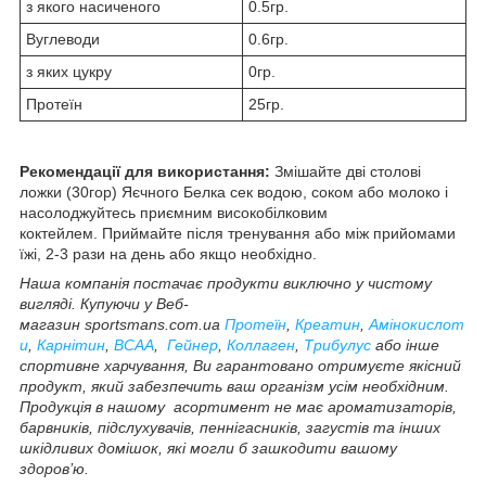
з якого насиченого
0.5гр.
Вуглеводи
0.6гр.
з яких цукру
0гр.
Протеїн
25гр.
Рекомендації для використання:
Змішайте дві столові
ложки (30гор) Яєчного Белка сек водою, соком або молоко і
насолоджуйтесь приємним високобілковим
коктейлем. Приймайте після тренування або між прийомами
їжі, 2-3 рази на день або якщо необхідно.
Наша компанія постачає продукти виключно у чистому
вигляді. Купуючи у Веб-
магазин sportsmans.com.ua
Протеїн
,
Креатин
,
Амінокислот
и
,
Карнітин
,
BCAA
,
Гейнер
,
Коллаген
,
Трибулус
або інше
спортивне харчування, Ви гарантовано отримуєте якісний
продукт, який забезпечить ваш організм усім необхідним.
Продукція в нашому асортимент не має ароматизаторів,
барвників, підслухувачів, пеннігасників, загустів та інших
шкідливих домішок, які могли б зашкодити вашому
здоров’ю.