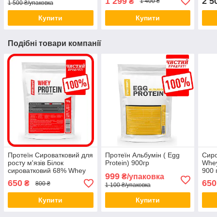
1 299
2 5
₴
1 400 ₴
1 500 ₴/упаковка
Купити
Купити
Подібні товари компанії
Протеїн Сироватковий для
Протеїн Альбумін ( Egg
Сиро
росту м'язів Білок
Protein) 900гр
Whey
сироватковий 68% Whey
900 
999
₴/упаковка
Protein 900гр
650
650
₴
800 ₴
1 100 ₴/упаковка
Купити
Купити