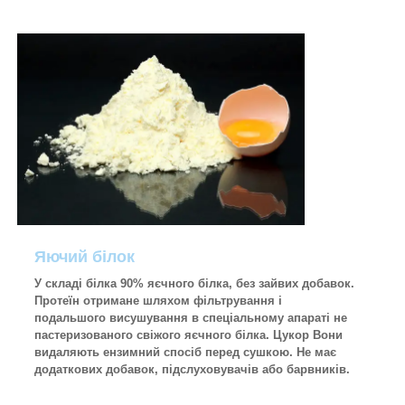
Яючий білок
У складі білка 90% яєчного білка, без зайвих добавок.
Протеїн отримане шляхом фільтрування і
подальшого висушування в спеціальному апараті не
пастеризованого свіжого яєчного білка. Цукор Вони
видаляють ензимний спосіб перед сушкою. Не має
додаткових добавок, підслуховувачів або барвників.