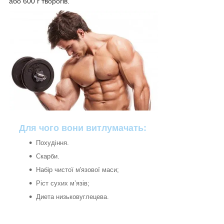
або 600 г творогів.
Для чого вони витлумачать:
Похудіння.
Скарби.
Набір чистої м'язової маси;
Ріст сухих м’язів;
Диета низьковуглецева.