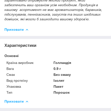
гарантовано отримуєте якісний продукт, який
забезпечить ваш організм усім необхідним. Продукція в
нашому асортимент не має ароматизаторів, барвників,
підслухувачів, пеннігасників, загустів та інших шкідливих
домішок, які могли б зашкодити вашому здоров’ю.
Приховати
Характеристики
Основні
Країна виробник
Голландія
Вага
0.9 г
Смак
Без смаку
Вид протеїну
Ізолят
Упаковка
Пакет
Тип
Порошок
Приховати