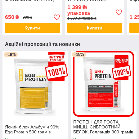
Protein 900гр
80 1
1 399
₴/
упаковка
650
1 2
₴
800 ₴
1 500 ₴/упаковка
Купити
Купити
Акційні пропозиції та новинки
–19%
–19%
ПРОТЕЇН ДЛЯ РОСТА
Ясний білок Альбумін 90%
МИШЦ, СИБРООТНИЙ
Egg Protein 500 грамів
БЕЛОК, Голландія 900 грамів