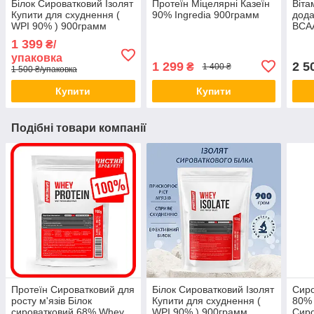
Білок Сироватковий Ізолят
Протеїн Міцелярні Казеїн
Віта
Купити для схуднення (
90% Ingredia 900грамм
дода
WPI 90% ) 900грамм
BCA
1 399
₴/
упаковка
1 299
2 5
₴
1 400 ₴
1 500 ₴/упаковка
Купити
Купити
Подібні товари компанії
Протеїн Сироватковий для
Білок Сироватковий Ізолят
Сиро
росту м'язів Білок
Купити для схуднення (
80% 
сироватковий 68% Whey
WPI 90% ) 900грамм
Сиро