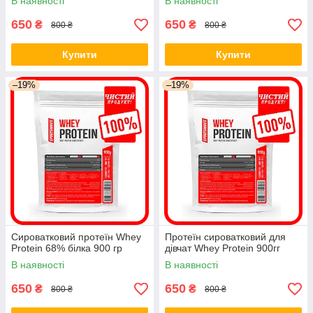
В наявності
В наявності
650
650
₴
₴
800 ₴
800 ₴
Купити
Купити
–19%
–19%
Сироватковий протеїн Whey
Протеїн сироватковий для
Protein 68% білка 900 гр
дівчат Whey Protein 900гг
В наявності
В наявності
650
650
₴
₴
800 ₴
800 ₴