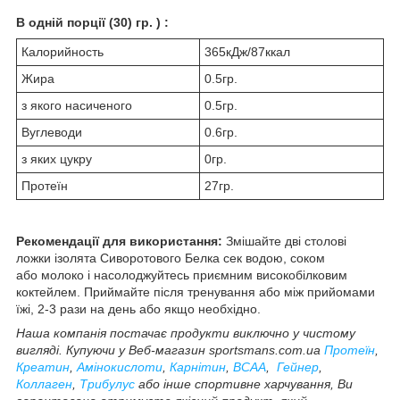
В одній порції (30) гр. ) :
Калорийность
365кДж/87ккал
Жира
0.5гр.
з якого насиченого
0.5гр.
Вуглеводи
0.6гр.
з яких цукру
0гр.
Протеїн
27гр.
Рекомендації для використання:
Змішайте дві столові
ложки ізолята Сиворотового Белка сек водою, соком
або молоко і насолоджуйтесь приємним високобілковим
коктейлем. Приймайте після тренування або між прийомами
їжі, 2-3 рази на день або якщо необхідно.
Наша компанія постачає продукти виключно у чистому
вигляді. Купуючи у Веб-магазин sportsmans.com.ua
Протеїн
,
Креатин
,
Амінокислоти
,
Карнітин
,
BCAA
,
Гейнер
,
Коллаген
,
Трибулус
або інше спортивне харчування, Ви