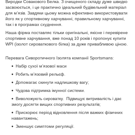
Виродки Совакового Белка. З очищеного складу дуже швидко
засвоюється, і це практично ідеальний будівельний матеріал
для м’язів. Завдяки цьому можна ефективно використовувати
його як у спортивному харчуванні, правильному харчуванні,
так і в програмах схуднення.
Наша фірма поставляє тільки оригінальні, якісне і перевірене
спортивне харчування, вже понад 10 років і пропонує купити
WPI (ізолот сироваткового білка) за дуже привабливою ціною.
Перевага Сиворотичного Ізолята компанії Sportsmans:
Набір сухої м’язової маси
Робить м’язовий рельєф.
Допомагає скинути надлишкову вагу;
Чудова підтримка імунної системи.
Виволожують сироватку. Підвищує витривалість і дає
змогу досягти вищих спортивних результатів;
Прискорює період відновлення після важких фізичних
навантажень;
Зменшує симптоми регуляції.