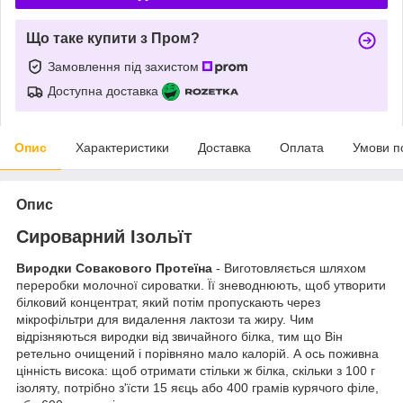
Що таке купити з Пром?
Замовлення під захистом
Доступна доставка
Опис
Характеристики
Доставка
Оплата
Умови п
Опис
Сироварний Ізольїт
Виродки Совакового Протеїна
- Виготовляється шляхом
переробки молочної сироватки. Її зневоднюють, щоб утворити
білковий концентрат, який потім пропускають через
мікрофільтри для видалення лактози та жиру. Чим
відрізняються виродки від звичайного білка, тим що Він
ретельно очищений і порівняно мало калорій. А ось поживна
цінність висока: щоб отримати стільки ж білка, скільки з 100 г
ізоляту, потрібно з'їсти 15 яєць або 400 грамів курячого філе,