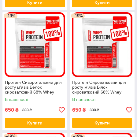
Купити
Купити
–19%
–19%
Протеїн Сиворотальний для
Протеїн Сироватковий для
росту м'язів Белок
росту м'язів Білок
сироватковий 68% Whey
сироватковий 68% Whey
Protein 900гор
Protein 900гр
В наявності
В наявності
650
650
₴
₴
800 ₴
800 ₴
Купити
Купити
–19%
–19%