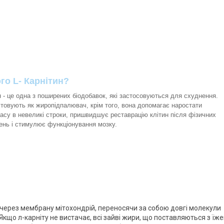
го L- Карнітин?
н - це одна з поширених біодобавок, які застосовуються для схуднення.
стовують як жиропідпалювач, крім того, вона допомагає наростати
асу в невеликі строки, пришвидшує реставрацію клітин після фізичних
ень і стимулює функціонування мозку.
 через мембрану мітохондрій, переносячи за собою довгі молекули
Якщо л-карніту не вистачає, всі зайві жири, що поставляються з їж