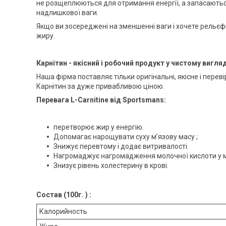
не розщеплюються для отримання енергії, а запасають
надлишкової ваги.
Якщо ви зосереджені на зменшенні ваги і хочете рельєф
жиру.
Карнітин - якісний і робочий продукт у чистому вигляд
Наша фірма поставляє тільки оригінальні, якісне і перев
Карнітин за дуже привабливою ціною.
Перевага L-Carnitine від Sportsmans:
перетворює жир у енергію.
Допомагає нарощувати суху м’язову масу ;
Знижує перевтому і додає витривалості.
Нагромаджує нагромадження молочної кислоти у м
Знизує рівень холестерину в крові.
Состав (100г. ) :
Калорийность