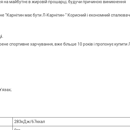
ся на майбутнє в жировій прошарці, будучи причиною виникнення
не "Карнітин має бути Л-Карнітин-" Корисний і економний спалювач
і.
ірене спортивне харчування, вже більше 10 років і пропонує купити 
’язах;
283кДж/67ккал