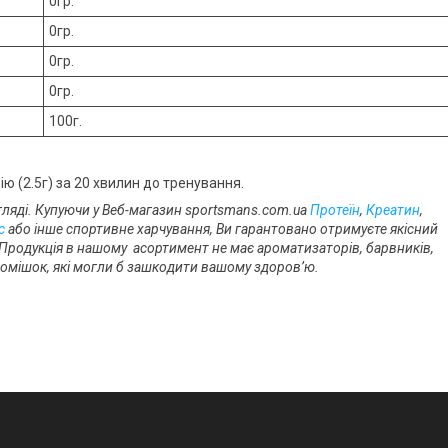
0гр.
0гр.
0гр.
0гр.
100г.
ю (2.5г) за 20 хвилин до тренування.
ляді. Купуючи у Веб-магазин sportsmans.com.ua
Протеїн
,
Креатин
,
с
або інше спортивне харчування, Ви гарантовано отримуєте якісний
 Продукція в нашому асортимент не має ароматизаторів, барвників,
х домішок, які могли б зашкодити вашому здоров’ю.