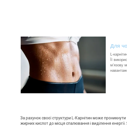
Для чо
L-карніти
Її викори
м’язову м
навантаж
За рахунок своєї структури L-Карнітин може проникнути
жирних кислот до місця спалювання і виділення енергії. 