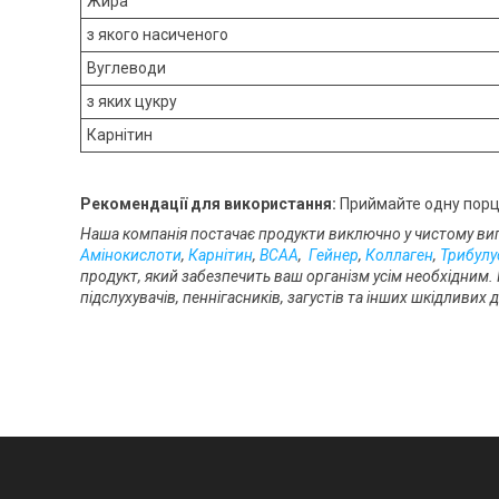
Жира
з якого насиченого
Вуглеводи
з яких цукру
Карнітин
Рекомендації для використання:
Приймайте одну порці
Наша компанія постачає продукти виключно у чистому виг
Амінокислоти
,
Карнітин
,
BCAA
,
Гейнер
,
Коллаген
,
Трибулу
продукт, який забезпечить ваш організм усім необхідним.
підслухувачів, пеннігасників, загустів та інших шкідливи