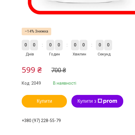
–14%
0
0
0
0
0
0
0
0
Днів
Годин
Хвилин
Секунд
599 ₴
700 ₴
Код:
2049
В наявності
Купити
Купити з
+380 (97) 228-55-79