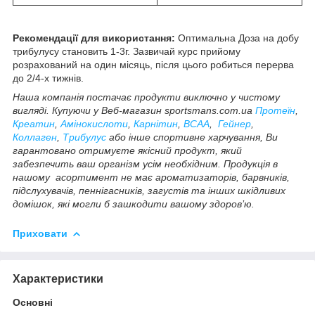
Рекомендації для використання:
Оптимальна Доза на добу
трибулусу становить 1-3г. Зазвичай курс прийому
розрахований на один місяць, після цього робиться перерва
до 2/4-х тижнів.
Наша компанія постачає продукти виключно у чистому
вигляді. Купуючи у Веб-магазин sportsmans.com.ua
Протеїн
,
Креатин
,
Амінокислоти
,
Карнітин
,
BCAA
,
Гейнер
,
Коллаген
,
Трибулус
або інше спортивне харчування, Ви
гарантовано отримуєте якісний продукт, який
забезпечить ваш організм усім необхідним. Продукція в
нашому асортимент не має ароматизаторів, барвників,
підслухувачів, пеннігасників, загустів та інших шкідливих
домішок, які могли б зашкодити вашому здоров’ю.
Приховати
Характеристики
Основні