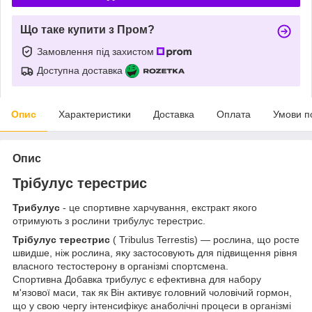
Що таке купити з Пром?
Замовлення під захистом
Доступна доставка
Опис
Характеристики
Доставка
Оплата
Умови п
Опис
Трібулус терестрис
Трибулус
- це спортивне харчування, екстракт якого
отримують з рослини трибулус терестрис.
Трібулус терестрис
( Tribulus Terrestis) — рослина, що росте
швидше, ніж рослина, яку застосовують для підвищення рівня
власного тестостерону в організмі спортсмена.
Спортивна Добавка трибулус є ефективна для набору
м'язової маси, так як Він активує головний чоловічий гормон,
що у свою чергу інтенсифікує анаболічні процеси в організмі