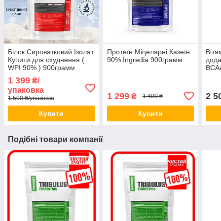
Білок Сироватковий Ізолят
Протеїн Міцелярні Казеїн
Віта
Купити для схуднення (
90% Ingredia 900грамм
дода
WPI 90% ) 900грамм
BCA
1 399
₴/
упаковка
1 299
2 5
₴
1 400 ₴
1 500 ₴/упаковка
Купити
Купити
Подібні товари компанії