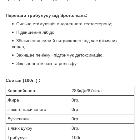
Перевага трибулусу від Sportsmans:
Сильна стимуляція ендогенного тестостерону;
Підвищення лібідо;
Збільшення сили й витривалості під час фізичних
вправ;
Захищає печінку і підтримує детоксикацію.
Звільнення м’язів та рельєфу.
Состав (100г. ) :
Калорийность
283кДж/67ккал
Жира
0гр.
з якого насиченого
0гр.
Вуглеводи
0гр.
з яких цукру
0гр.
Трибулус
100г.