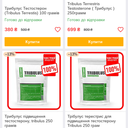
Tribulus Terrestris
Трибулус Тестостерон
Testosterone ( Трибулус )
(Tribulus Terrestis) 100 грамів
250грамм
Готово до відправки
Готово до відправки
380
699
₴
₴
500 ₴
800 ₴
Купити
Купити
–13%
–13%
Трибулус підвищення
Трібулус терестрис для
тестостерону, tribulus 250
підвищення тестостерону
грамів
Tribulus 250 грам