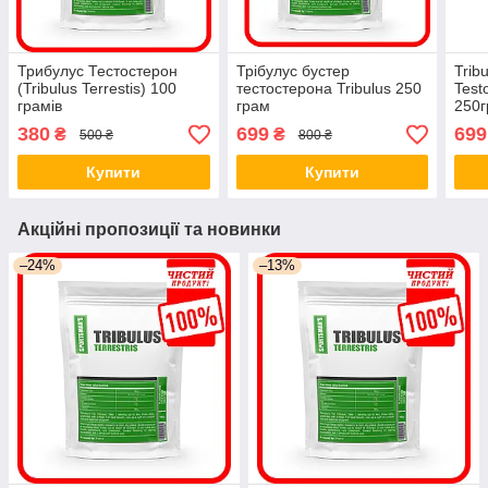
Трибулус Тестостерон
Трібулус бустер
Tribu
(Tribulus Terrestis) 100
тестостерона Tribulus 250
Test
грамів
грам
250
380
699
699
₴
₴
500 ₴
800 ₴
Купити
Купити
Акційні пропозиції та новинки
–24%
–13%