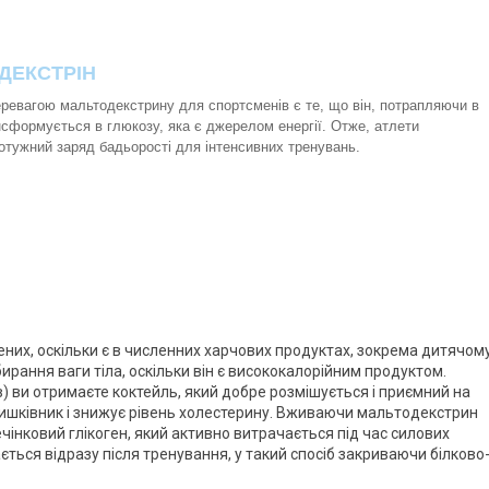
ДЕКСТРІН
ревагою мальтодекстрину для спортсменів є те, що він, потрапляючи в
сформується в глюкозу, яка є джерелом енергії. Отже, атлети
отужний заряд бадьорості для інтенсивних тренувань.
ених, оскільки є в численних харчових продуктах, зокрема дитячому
рання ваги тіла, оскільки він є висококалорійним продуктом.
 ви отримаєте коктейль, який добре розмішується і приємний на
ишківник і знижує рівень холестерину. Вживаючи мальтодекстрин
чінковий глікоген, який активно витрачається під час силових
ться відразу після тренування, у такий спосіб закриваючи білково