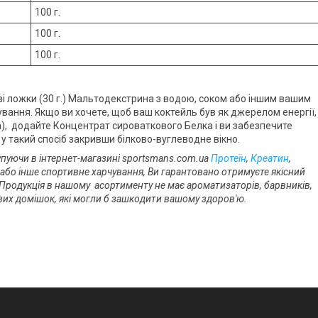
100 г.
100 г.
100 г.
ві ложки (30 г.) Мальтодекстрина з водою, соком або іншим вашим
вання. Якщо ви хочете, щоб ваш коктейль був як джерелом енергії,
а), додайте Концентрат сироваткового Белка і ви забезпечите
 у такий спосіб закривши білково-вуглеводне вікно.
упуючи в інтернет-магазині sportsmans.com.ua
Протеїн
,
Креатин
,
або інше спортивне харчування, Ви гарантовано отримуєте якісний
 Продукція в нашому асортименту не має ароматизаторів, барвників,
ивих домішок, які могли б зашкодити вашому здоров'ю.