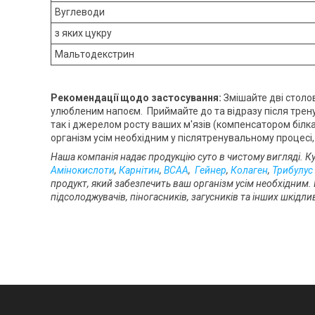
Вуглеводи
з яких цукру
Мальтодекстрин
Рекомендації щодо застосування:
Змішайте дві столо
улюбленим напоєм. Приймайте до та відразу після трену
так і джерелом росту ваших м'язів (компенсатором білк
організм усім необхідним у післятренувальному процесі,
Наша компанія надає продукцію суто в чистому вигляді. К
Амінокислоти
,
Карнітин
,
BCAA
,
Гейнер
,
Колаген
,
Трибулус
продукт, який забезпечить ваш організм усім необхідним.
підсолоджувачів, піногасників, загусників та інших шкідл