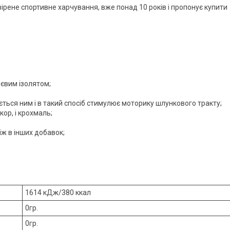
вірене спортивне харчування, вже понад 10 років і пропонує купити
оєвим ізолятом;
ється ним і в такий спосіб стимулює моторику шлункового тракту;
ор, і крохмаль;
іж в інших добавок;
1614 кДж/380 ккал
0гр.
0гр.