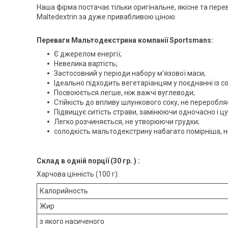
Наша фірма постачає тільки оригінальне, якісне та пере
Maltedextrin за дуже привабливою ціною.
Переваги Мальтодекстрина компанії Sportsmans:
Є джерелом енергії;
Невелика вартість;
Застосовний у періоди набору м'язової маси;
Ідеально підходить вегетаріанцям у поєднанні із с
Посвоюється легше, ніж важчі вуглеводи;
Стійкість до впливу шлункового соку, не переробля
Підвищує ситість страви, замінюючи одночасно і цук
Легко розчиняється, не утворюючи грудки;
солодкість мальтодекстрину набагато помірніша, н
Склад в одній порції (30 гр. ) :
Харчова цінність (100 г):
Калорийность
Жир
з якого насиченого