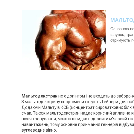
МАЛЬТО
Основною пе
шлунок, тран
отримують п
Мальтодекстрин
не є допінгом і не входить до заборон
З мальтодекстрину спортсмени готують Гейнери для наби
Додаючи Мальту в КСБ (концентрат сироваткових білків)
смак. Також мальтодекстрин надає корисний вплив на к
після тренування, можна швидко відновити м'язовий і пе
навантажень, тому основне приймання гейнерів відбуває
вуглеводне вікно.