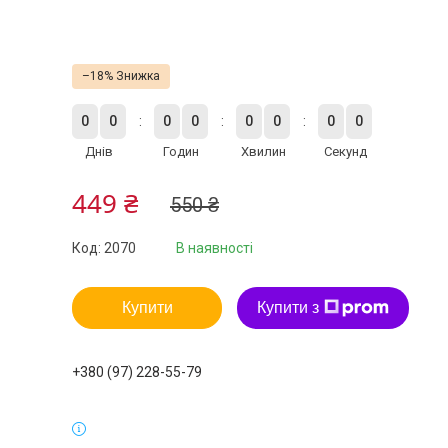
–18%
0
0
0
0
0
0
0
0
Днів
Годин
Хвилин
Секунд
449 ₴
550 ₴
Код:
2070
В наявності
Купити
Купити з
+380 (97) 228-55-79