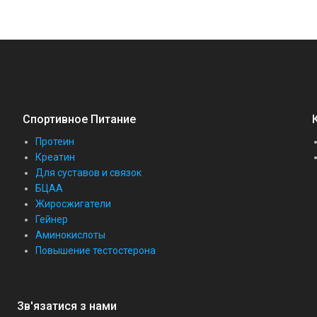
Спортивное Питание
Протеин
Креатин
Для суставов и связок
БЦАА
Жиросжигатели
Гейнер
Аминокислоты
Повышение тестостерона