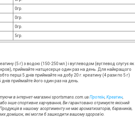
0гр.
0гр.
0гр.
5гр.
атину (5 г) з водою (150-250 мл.) і вуглеводом (вуглевод слугує як
 кров), приймайте натщесерце один раз на день. Для найкращого
то перші 5 днів приймайте на добу 20 г. креатину (4 рази по 5 г)
5 днів приймайте його один раз на день.
упуючи в інтернет-магазині sportsmans.com.ua
Протеїн
,
Креатин
,
або інше спортивне харчування, Ви гарантовано отримуєте якісний
 Продукція в нашому асортименту не має ароматизаторів, барвників,
ивих домішок, які могли б зашкодити вашому здоров'ю.