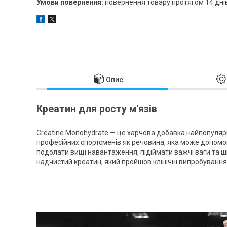
повернення товару протягом 14 дні
Опис
Креатин для росту м'язів
Creatine Monohydrate — це харчова добавка найпопуляр
професійних спортсменів як речовина, яка може допомог
подолати вищі навантаження, підіймати важчі ваги та шв
надчистий креатин, який пройшов клінічні випробування