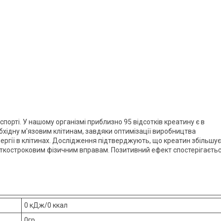
орті. У нашому організмі приблизно 95 відсотків креатину є в
обхідну м'язовим клітинам, завдяки оптимізації виробництва
гії в клітинах. Дослідження підтверджують, що креатин збільшує
откостроковим фізичним вправам. Позитивний ефект спостерігаєть
0 кДж/0 ккал
0гр.