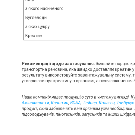
з якого насиченого
Вуглеводи
з яких цукру
Креатин
Рекомендації щодо застосування:
Змішайте порцію кре
транспортна речовина, яка швидко доставляє креатин у
результату використовуйте завантажувальну систему, тоб
утворюючи пул креатину в організмі, а після закінчення 
Наша компанія надає продукцію суто в чистому вигляді. К
Амінокислоти
,
Карнітин
,
BCAA
,
Гейнер
,
Колаген
,
Трибулус
продукт, який забезпечить ваш організм усім необхідним.
підсолоджувачів, піногасників, загусників та інших шкідл