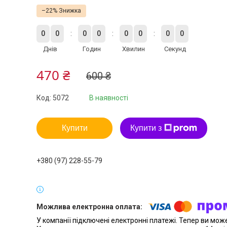
–22%
0
0
0
0
0
0
0
0
Днів
Годин
Хвилин
Секунд
470 ₴
600 ₴
Код:
5072
В наявності
Купити
Купити з
+380 (97) 228-55-79
У компанії підключені електронні платежі. Тепер ви мож