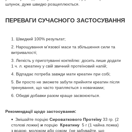
шлунок, дуже швидко розщеплюється.
ПЕРЕВАГИ СУЧАСНОГО ЗАСТОСУВАННЯ
Швидкий 100% результат;
Нарощування м'язової маси та збільшення сили та
витривалості;
Легкість у приготуванні коктейлю: досить лише додати
1 ч. л. креатину у свій звичний протеїновий напій;
Відпадає потреба завжди мати креатин при собі;
Ви просто не зможете забути прийняти креатин після
тренування, що часто трапляється з новачками;
Обидві добавки разом краще засвоюються.
Рекомендації щодо застосування:
Змішайте порцію
Сироваткового Протеїну
33 гр. (2
столові ложки)
и
порцію
Креатину
5 г (1 чайна ложка)
з водою, молоком або соком (не забувайте, що