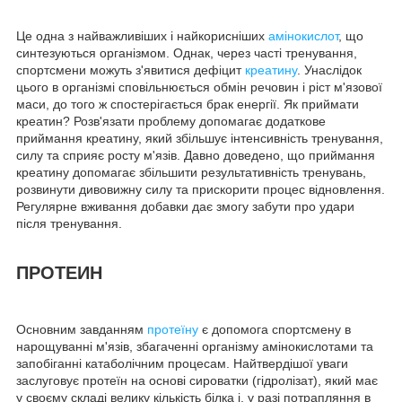
Це одна з найважливіших і найкорисніших
амінокислот
, що
синтезуються організмом. Однак, через часті тренування,
спортсмени можуть з'явитися дефіцит
креатину
. Унаслідок
цього в організмі сповільнюється обмін речовин і ріст м'язової
маси, до того ж спостерігається брак енергії. Як приймати
креатин? Розв'язати проблему допомагає додаткове
приймання креатину, який збільшує інтенсивність тренування,
силу та сприяє росту м'язів. Давно доведено, що приймання
креатину допомагає збільшити результативність тренувань,
розвинути дивовижну силу та прискорити процес відновлення.
Регулярне вживання добавки дає змогу забути про удари
після тренування.
ПРОТЕИН
Основним завданням
протеїну
є допомога спортсмену в
нарощуванні м'язів, збагаченні організму амінокислотами та
запобіганні катаболічним процесам. Найтвердішої уваги
заслуговує протеїн на основі сироватки (гідролізат), який має
у своєму складі велику кількість білка і, у разі потрапляння в