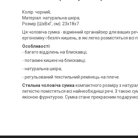
Колір: чорний;
Матеріал: натуральна шкіра;
Розмір (ШхВхГ, см): 23х18х7.
Ця чоловіча сумка - відмінний органайзер для ваших реч
ергономіку і безліч кишень, в які легко розмістяться всі п
Особливості
:
- багато відділень на блискавці;
- потаємні кишені на блискавці;
- натуральна шкіра;
- регульований текстильний ремінець на плече.
Стильна чоловіча сумка
компактного розміру з натурал
легкістю помістяться всі найнеобхідніші речі. З такою с
якісною фурнітурою. Сумка стане прекрасним подарунко