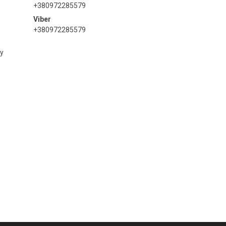
+380972285579
+380972285579
ну