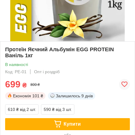
Протеїн Яєчний Альбумін EGG PROTEIN
Ваніль 1кг
В наявності
Код: PE-01
Опт і роздріб
699
₴
800 ₴
Економія
101 ₴
Залишилось
9 днів
610 ₴
від 2 шт.
590 ₴
від 3 шт.
Купити
або