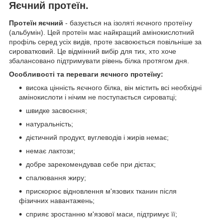
Яєчний протеїн.
Протеїн яєчний
- базується на ізоляті яєчного протеїну
(альбумін). Цей протеїн має найкращий амінокислотний
профіль серед усіх видів, проте засвоюється повільніше за
сироватковий. Це відмінний вибір для тих, хто хоче
збалансовано підтримувати рівень білка протягом дня.
Особливості та переваги яєчного протеїну:
висока цінність яєчного білка, він містить всі необхідні
амінокислоти і нічим не поступається сироватці;
швидке засвоєння;
натуральність;
дієтичний продукт, вуглеводів і жирів немає;
немає лактози;
добре зарекомендував себе при дієтах;
спалювання жиру;
прискорює відновлення м'язових тканин після
фізичних навантажень;
сприяє зростанню м'язової маси, підтримує її;