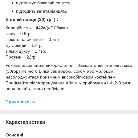
підтримує білковий синтез;
підходить вегетаріанцям.
В одній порції (30) гр. ) :
Калорійність 442кДж/105ккал
жиру 0.5гр.
з якого насиченого 0.5гр.
Вуглеводи 1.4гр.
з яких цукру 1.4гр.
Протеїн 22гр.
Рекомендації щодо використання: Змішайте дві столові ложки
(30гор) Яєчного Білка сек водою, соком або молоком і
насолоджуйтеся приємним високобілковим коктейлем.
Приймайте після тренування або між прийомами їжі, 2-3 рази
на день або, якщо необхідно.
Приховати
Характеристики
Основні