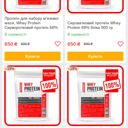
Протеїн для набору м'язової
маси, Whey Protein
Сироватковий протеїн Whey
Сирворотковий протеїн 68%
Protein 68% білка 900 гр
протеїн 900гг
В наявності
В наявності
650
650
₴
₴
800 ₴
800 ₴
Купити
Купити
–19%
–19%