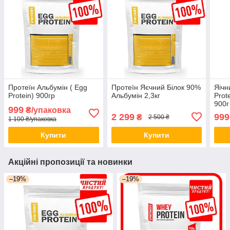
Протеїн Альбумін ( Egg
Протеїн Яєчний Білок 90%
Яічн
Protein) 900гр
Альбумін 2,3кг
Prot
900г
999
₴/упаковка
2 299
999
₴
2 500 ₴
1 100 ₴/упаковка
Купити
Купити
Акційні пропозиції та новинки
–19%
–19%