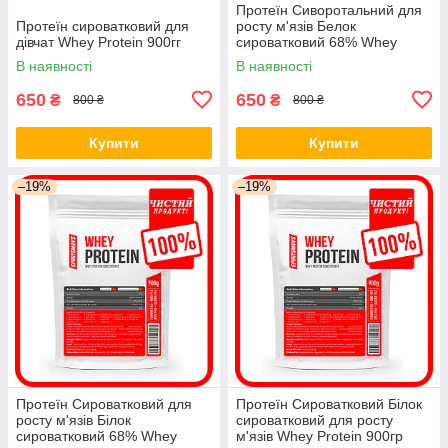
Протеїн Сиворотальний для
Протеїн сироватковий для
росту м'язів Белок
дівчат Whey Protein 900гг
сироватковий 68% Whey
Protein 900гор
В наявності
В наявності
650
650
₴
₴
800 ₴
800 ₴
Купити
Купити
–19%
–19%
Протеїн Сироватковий для
Протеїн Сироватковий Білок
росту м'язів Білок
сироватковий для росту
сироватковий 68% Whey
м'язів Whey Protein 900гр