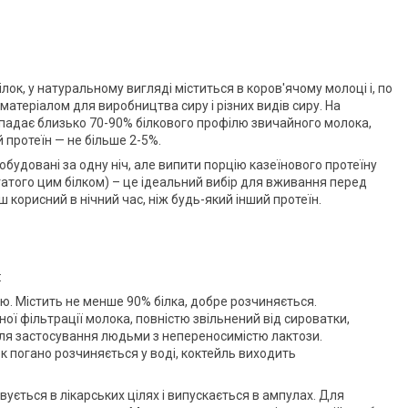
лок, у натуральному вигляді міститься в коров'ячому молоці і, по
 матеріалом для виробництва сиру і різних видів сиру. На
ипадає близько 70-90% білкового профілю звичайного молока,
й протеїн — не більше 2-5%.
обудовані за одну ніч, але випити порцію казеїнового протеїну
гатого цим білком) – це ідеальний вибір для вживання перед
ьш корисний в нічний час, ніж будь-який інший протеїн.
:
ію. Містить не менше 90% білка, добре розчиняється.
ої фільтрації молока, повністю звільнений від сироватки,
для застосування людьми з непереносимістю лактози.
к погано розчиняється у воді, коктейль виходить
овується в лікарських цілях і випускається в ампулах. Для