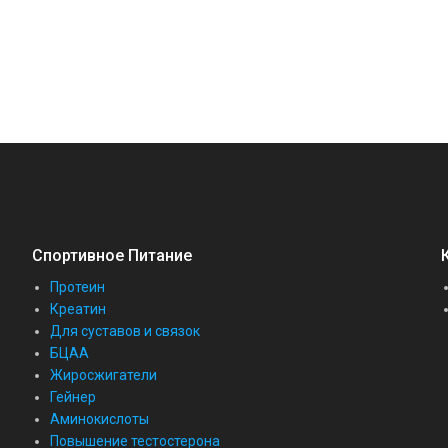
Спортивное Питание
Протеин
Креатин
Для суставов и связок
БЦАА
Жиросжигатели
Гейнер
Аминокислоты
Повышение тестостерона