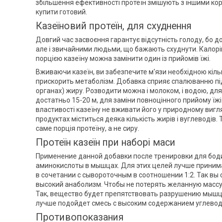
збільшення ефективності протеїн змішують з іншими к
купити готовий.
Казеїновий протеїн, для схуднення
Довгий час засвоєння гарантує відсутність голоду, бо д
але і звичайними людьми, що бажають схуднути. Калорійн
порцією казеїну можна замінити один із прийомів їжі.
Вживаючи казеїн, ви забезпечите м'язи необхідною кількі
прискорить метаболізм. Добавка сприяє спалюванню підш
органах) жиру. Розводити можна і молоком, і водою, для
достатньо 15-20 м, для заміни повноцінного прийому їжі 
властивості казеїну не вживати його у природному вигляд
продуктах міститься деяка кількість жирів і вуглеводів. 
саме порція протеїну, а не сиру.
Протеїн казеїн при наборі маси
Применение данной добавки после тренировки для боди
аминокислоты в мышцах. Для этих целей лучше приним
в сочетании с сывороточным в соотношении 1:2. Так в
высокий анаболизм. Чтобы не потерять желанную массу 
Так, вещество будет препятствовать разрушению мышц 
лучше подойдет смесь с высоким содержанием углевод
Противопоказания