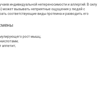
лучаев индивидуальной непереносимости и аллергий. В силу
о) может вызывать неприятные ощущения у людей с
рать соответствующие виды протеина и разводить его
тсмены
имулирующего рост мышц;
окислотами;
 аппетит;