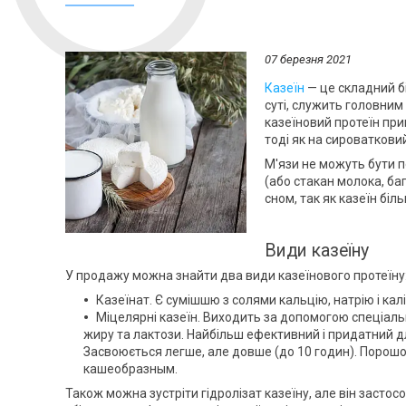
07 березня 2021
Казеїн
— це складний бі
суті, служить головним
казеїновий протеїн пр
тоді як на сироваткови
М'язи не можуть бути п
(або стакан молока, ба
сном, так як казеїн біл
Види казеїну
У продажу можна знайти два види казеїнового протеїну
Казеїнат. Є сумішшю з солями кальцію, натрію і кал
Міцелярні казеїн. Виходить за допомогою спеціальн
жиру та лактози. Найбільш ефективний і придатний 
Засвоюється легше, але довше (до 10 годин). Порошо
кашеобразным.
Також можна зустріти гідролізат казеїну, але він застос