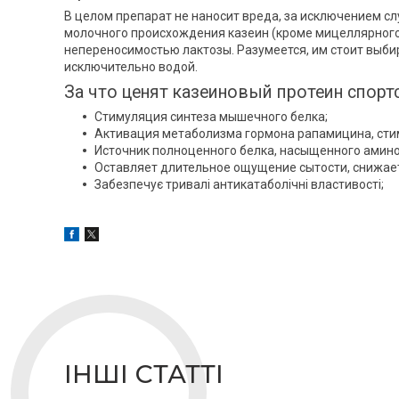
В целом препарат не наносит вреда, за исключением с
молочного происхождения казеин (кроме мицеллярног
непереносимостью лактозы. Разумеется, им стоит выби
исключительно водой.
За что ценят казеиновый протеин спор
Стимуляция синтеза мышечного белка;
Активация метаболизма гормона рапамицина, ст
Источник полноценного белка, насыщенного амин
Оставляет длительное ощущение сытости, снижает
Забезпечує тривалі антикатаболічні властивості;
ІНШІ СТАТТІ