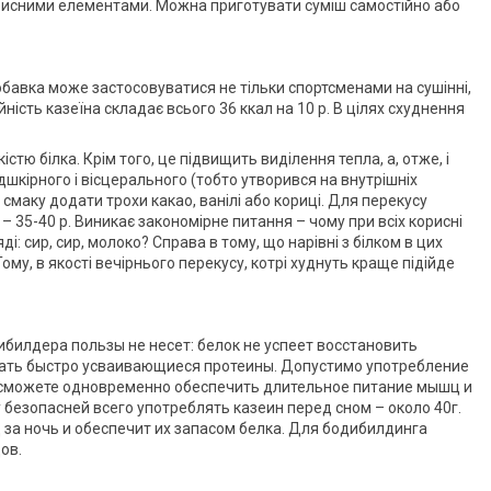
орисними елементами. Можна приготувати суміш самостійно або
обавка може застосовуватися не тільки спортсменами на сушінні,
ість казеїна складає всього 36 ккал на 10 р. В цілях схуднення
стю білка. Крім того, це підвищить виділення тепла, а, отже, і
кірного і вісцерального (тобто утворився на внутрішніх
 смаку додати трохи какао, ванілі або кориці. Для перекусу
– 35-40 р. Виникає закономірне питання – чому при всіх корисні
і: сир, сир, молоко? Справа в тому, що нарівні з білком в цих
Тому, в якості вечірнього перекусу, котрі худнуть краще підійде
билдера пользы не несет: белок не успеет восстановить
ать быстро усваивающиеся протеины. Допустимо употребление
ы сможете одновременно обеспечить длительное питание мышц и
безопасней всего употреблять казеин перед сном – около 40г.
за ночь и обеспечит их запасом белка. Для бодибилдинга
ов.